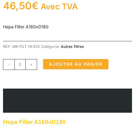
46,50
€
Avec TVA
Hepa Filter A160xD180
REF:
MK-FILT HF453
Catégorie:
Autres filtres
quantité
AJOUTER AU PANIER
-
+
de
Hepa
Filter
A160xD180
Description
Avis (0)
Hepa Filter A160xD180