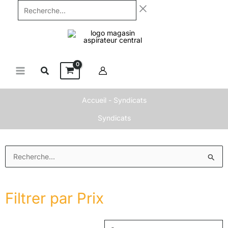
Aller
Recherche...
au
contenu
Accueil
-
Syndicats
Syndicats
Prix
P
Rechercher :
min
m
Filtrer par Prix