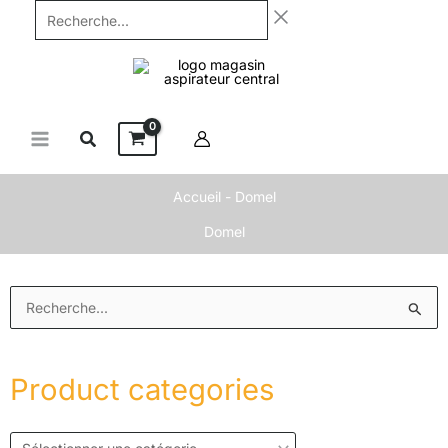
Aller
Recherche...
au
contenu
Accueil
-
Domel
Domel
Rechercher :
Product categories