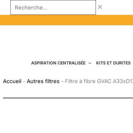
Aller
Recherche...
au
contenu
ASPIRATION CENTRALISÉE
KITS ET DURITES
Accueil
-
Autres filtres
-
Filtre à fibre GVAC A33xD1