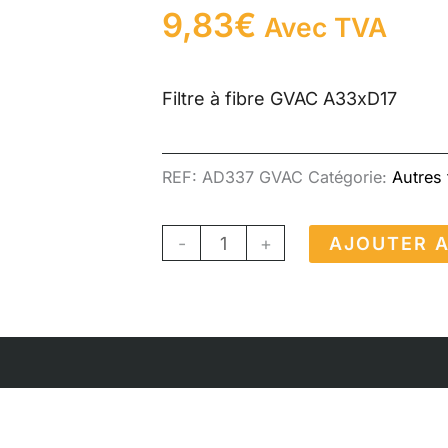
9,83
€
Avec TVA
Filtre à fibre GVAC A33xD17
REF:
AD337 GVAC
Catégorie:
Autres f
quantité
-
+
AJOUTER A
de
Filtre
à
fibre
GVAC
A33xD17