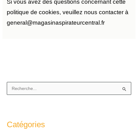
Si vous avez des questions concernant cette
politique de cookies, veuillez nous contacter à
general@magasinaspirateurcentral.fr
R
e
c
h
Catégories
e
r