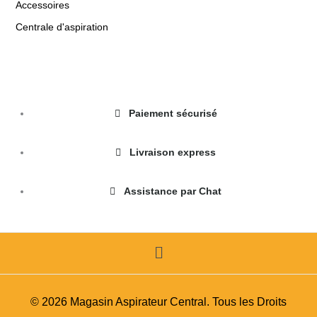
Accessoires
c
Centrale d'aspiration
h
e
r
:
Paiement sécurisé
Livraison express
Assistance par Chat
Menu
© 2026 Magasin Aspirateur Central. Tous les Droits