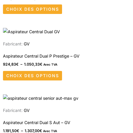
Les
produit
CHOIX DES OPTIONS
options
peuvent
être
Plage
Ce
choisies
de
produit
prix :
sur
Fabricant:
GV
924,83€
a
à
la
1.050,33€
plusieurs
Aspirateur Central Dual P Prestige – GV
page
variations.
924,83
€
–
1.050,33
€
Avec TVA
du
Les
produit
CHOIX DES OPTIONS
options
peuvent
être
Plage
Ce
choisies
de
produit
prix :
sur
Fabricant:
GV
1.191,50€
a
à
la
1.307,00€
plusieurs
Aspirateur Central Dual S Aut – GV
page
variations.
1.191,50
€
–
1.307,00
€
Avec TVA
du