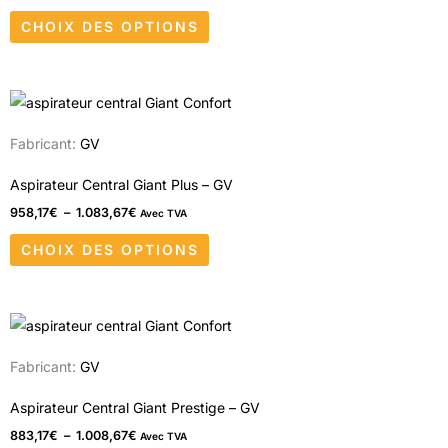
Les
produit
CHOIX DES OPTIONS
options
peuvent
être
Plage
Ce
choisies
de
produit
prix :
sur
Fabricant:
GV
958,17€
a
à
la
1.083,67€
plusieurs
Aspirateur Central Giant Plus – GV
page
variations.
958,17
€
–
1.083,67
€
Avec TVA
du
Les
produit
CHOIX DES OPTIONS
options
peuvent
être
Plage
Ce
choisies
de
produit
prix :
sur
Fabricant:
GV
883,17€
a
à
la
1.008,67€
plusieurs
Aspirateur Central Giant Prestige – GV
page
variations.
883,17
€
–
1.008,67
€
Avec TVA
du