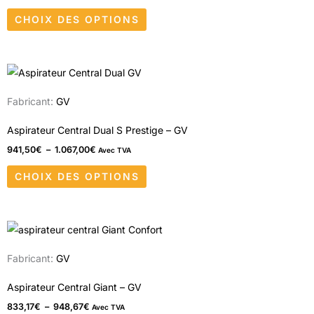
Les
produit
CHOIX DES OPTIONS
options
peuvent
être
Plage
Ce
choisies
de
produit
prix :
sur
Fabricant:
GV
941,50€
a
à
la
1.067,00€
plusieurs
Aspirateur Central Dual S Prestige – GV
page
variations.
941,50
€
–
1.067,00
€
Avec TVA
du
Les
produit
CHOIX DES OPTIONS
options
peuvent
être
Plage
Ce
choisies
de
produit
prix :
sur
Fabricant:
GV
833,17€
a
à
la
948,67€
plusieurs
Aspirateur Central Giant – GV
page
variations.
833,17
€
–
948,67
€
Avec TVA
du