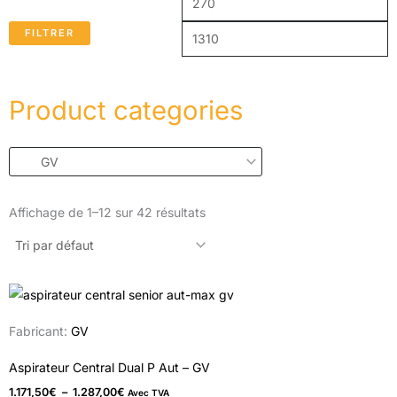
FILTRER
Product categories
Affichage de 1–12 sur 42 résultats
Plage
Ce
de
produit
prix :
Fabricant:
GV
1.171,50€
a
à
1.287,00€
plusieurs
Aspirateur Central Dual P Aut – GV
variations.
1.171,50
€
–
1.287,00
€
Avec TVA