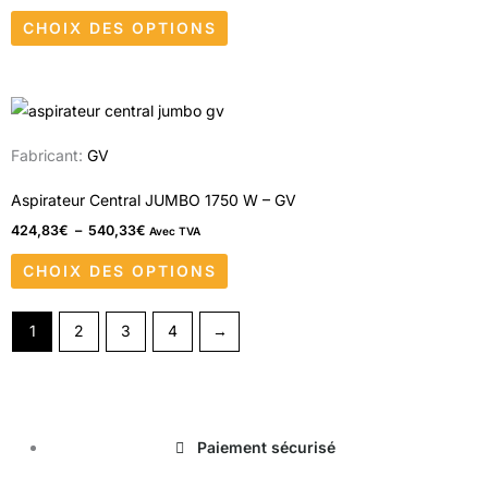
Les
produit
CHOIX DES OPTIONS
options
peuvent
être
Plage
Ce
choisies
de
produit
prix :
sur
Fabricant:
GV
424,83€
a
à
la
540,33€
plusieurs
Aspirateur Central JUMBO 1750 W – GV
page
variations.
424,83
€
–
540,33
€
Avec TVA
du
Les
produit
CHOIX DES OPTIONS
options
peuvent
1
2
3
4
→
être
choisies
sur
la
Paiement sécurisé
page
du