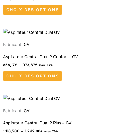
Les
CHOIX DES OPTIONS
options
peuvent
être
Plage
Ce
choisies
de
produit
prix :
sur
Fabricant:
GV
858,17€
a
à
la
973,67€
plusieurs
Aspirateur Central Dual P Confort – GV
page
variations.
858,17
€
–
973,67
€
Avec TVA
du
Les
produit
CHOIX DES OPTIONS
options
peuvent
être
Plage
Ce
choisies
de
produit
prix :
sur
Fabricant:
GV
1.116,50€
a
à
la
1.242,00€
plusieurs
Aspirateur Central Dual P Plus – GV
page
variations.
1.116,50
€
–
1.242,00
€
Avec TVA
du