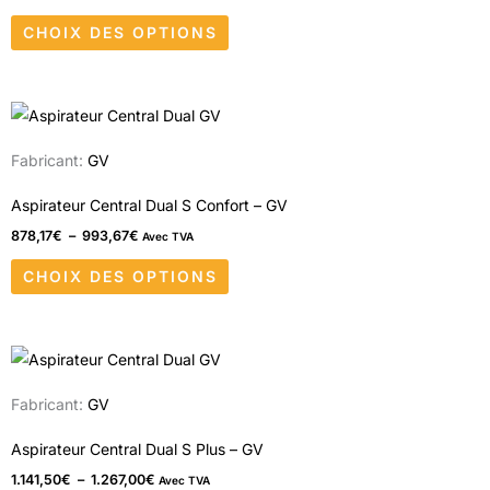
Les
produit
CHOIX DES OPTIONS
options
peuvent
être
Plage
Ce
choisies
de
produit
prix :
sur
Fabricant:
GV
878,17€
a
à
la
993,67€
plusieurs
Aspirateur Central Dual S Confort – GV
page
variations.
878,17
€
–
993,67
€
Avec TVA
du
Les
produit
CHOIX DES OPTIONS
options
peuvent
être
Plage
Ce
choisies
de
produit
prix :
sur
Fabricant:
GV
1.141,50€
a
à
la
1.267,00€
plusieurs
Aspirateur Central Dual S Plus – GV
page
variations.
1.141,50
€
–
1.267,00
€
Avec TVA
du