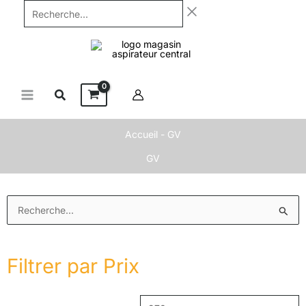
Aller
Recherche...
au
contenu
Accueil
-
GV
GV
Prix
P
Rechercher :
min
m
Filtrer par Prix