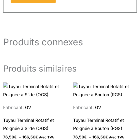
Produits connexes
Produits similaires
Plage
Plage
Ce
C
de
de
produit
pr
prix :
prix :
76,50€
76,50€
a
a
à
à
Fabricant:
GV
Fabricant:
GV
166,50€
166,50€
plusieurs
pl
variations.
va
Tuyau Terminal Rotatif et
Tuyau Terminal Rotatif et
Les
Le
Poignée à Slide (OGS)
Poignée à Bouton (RGS)
options
op
76,50
€
–
166,50
€
76,50
€
–
166,50
€
Avec TVA
Avec TVA