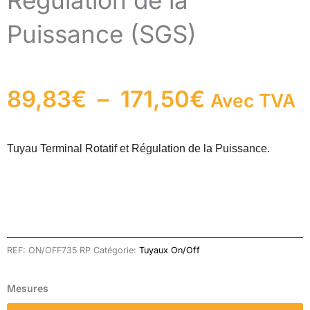
Régulation de la
Puissance (SGS)
89,83
€
–
171,50
€
Avec TVA
Plage
de
Tuyau Terminal Rotatif et Régulation de la Puissance.
prix :
89,83€
REF:
ON/OFF735 RP
Catégorie:
Tuyaux On/Off
à
quantité
Mesures
de