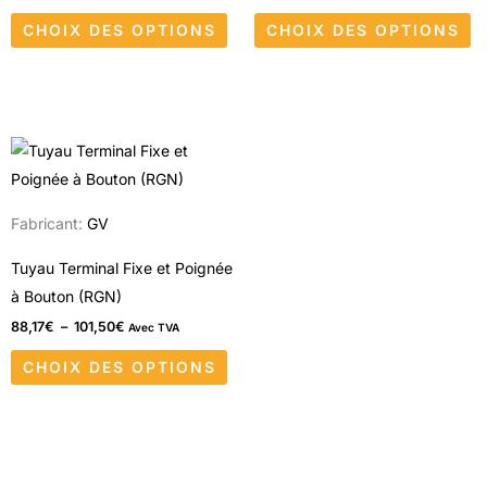
peuvent
pe
CHOIX DES OPTIONS
CHOIX DES OPTIONS
être
êt
choisies
ch
sur
su
la
la
Plage
Ce
page
p
de
produit
du
d
prix :
88,17€
a
produit
pr
à
Fabricant:
GV
101,50€
plusieurs
variations.
Tuyau Terminal Fixe et Poignée
Les
à Bouton (RGN)
options
88,17
€
–
101,50
€
Avec TVA
peuvent
CHOIX DES OPTIONS
être
choisies
sur
la