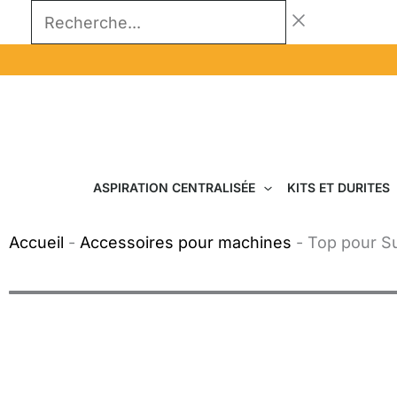
Aller
Recherche...
au
contenu
ASPIRATION CENTRALISÉE
KITS ET DURITES
Accueil
-
Accessoires pour machines
-
Top pour Su