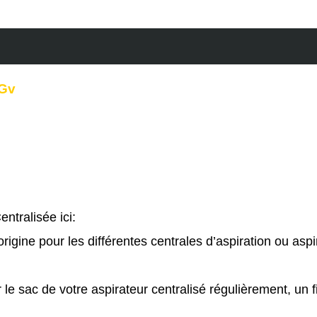
Top
pour
s (0)
Super
Mini
 Gv
-
Mini
S
-
Senior
-
ntralisée ici:
Jumbo
gine pour les différentes centrales d’aspiration ou aspir
Gv
r le sac de votre aspirateur centralisé régulièrement, un fi