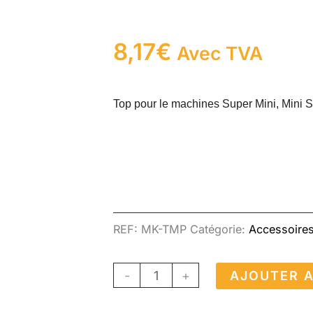
8,17
€
Avec TVA
Top pour le machines Super Mini, Mini S
REF:
MK-TMP
Catégorie:
Accessoire
quantité
-
+
AJOUTER A
de