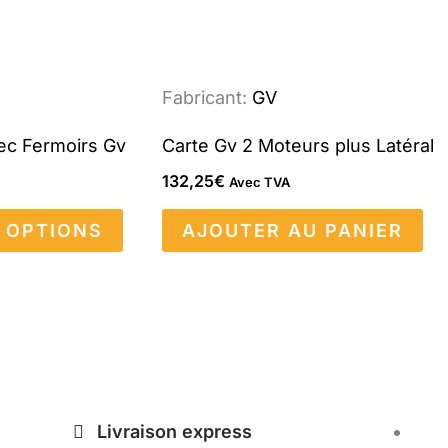
peuvent
être
Fabricant:
GV
choisies
sur
ec Fermoirs Gv
Carte Gv 2 Moteurs plus Latéral
la
132,25
€
Avec TVA
page
du
 OPTIONS
AJOUTER AU PANIER
produit
Livraison express