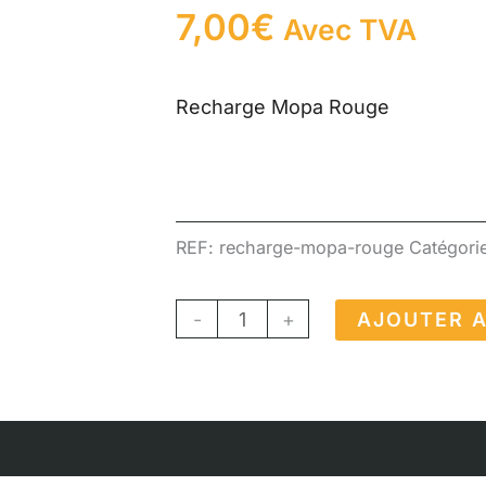
7,00
€
Avec TVA
Recharge Mopa Rouge
REF:
recharge-mopa-rouge
Catégori
quantité
-
+
AJOUTER A
de
Recharge
Mopa
Rouge