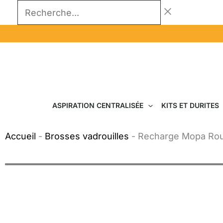
Aller
Recherche...
au
contenu
ASPIRATION CENTRALISÉE
KITS ET DURITES
Accueil
-
Brosses vadrouilles
-
Recharge Mopa Ro