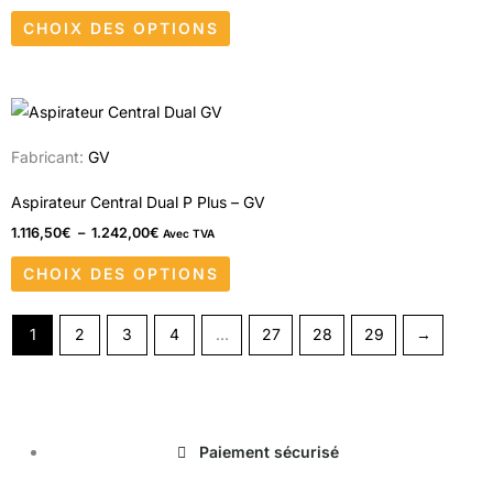
Les
produit
CHOIX DES OPTIONS
options
peuvent
être
Plage
Ce
choisies
de
produit
prix :
sur
Fabricant:
GV
1.116,50€
a
à
la
1.242,00€
plusieurs
Aspirateur Central Dual P Plus – GV
page
variations.
1.116,50
€
–
1.242,00
€
Avec TVA
du
Les
produit
CHOIX DES OPTIONS
options
peuvent
1
2
3
4
…
27
28
29
→
être
choisies
sur
la
Paiement sécurisé
page
du