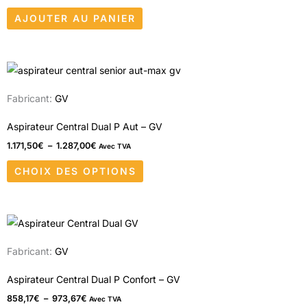
AJOUTER AU PANIER
Plage
Ce
de
produit
prix :
Fabricant:
GV
1.171,50€
a
à
1.287,00€
plusieurs
Aspirateur Central Dual P Aut – GV
variations.
1.171,50
€
–
1.287,00
€
Avec TVA
Les
CHOIX DES OPTIONS
options
peuvent
être
Plage
Ce
choisies
de
produit
prix :
sur
Fabricant:
GV
858,17€
a
à
la
973,67€
plusieurs
Aspirateur Central Dual P Confort – GV
page
variations.
858,17
€
–
973,67
€
Avec TVA
du