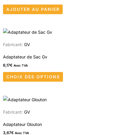
produit
AJOUTER AU PANIER
Ce
produit
Fabricant:
GV
a
plusieurs
Adaptateur de Sac Gv
variations.
6,17
€
Avec TVA
Les
CHOIX DES OPTIONS
options
peuvent
être
choisies
sur
Fabricant:
GV
la
Adaptateur Glouton
page
3,67
€
Avec TVA
du