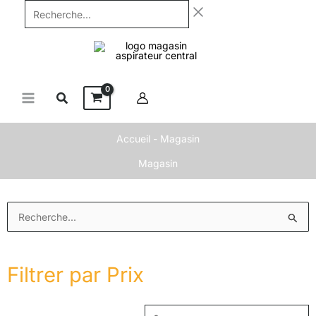
Aller
Recherche...
au
contenu
Accueil
-
Magasin
Magasin
Prix
P
Rechercher :
min
m
Filtrer par Prix