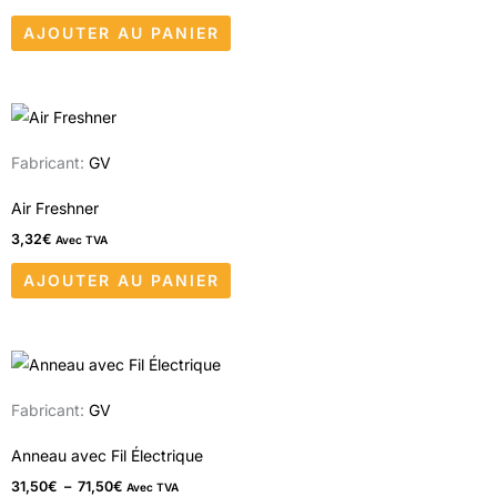
produit
AJOUTER AU PANIER
Fabricant:
GV
Air Freshner
3,32
€
Avec TVA
AJOUTER AU PANIER
Plage
Ce
de
produit
prix :
Fabricant:
GV
31,50€
a
à
71,50€
plusieurs
Anneau avec Fil Électrique
variations.
31,50
€
–
71,50
€
Avec TVA