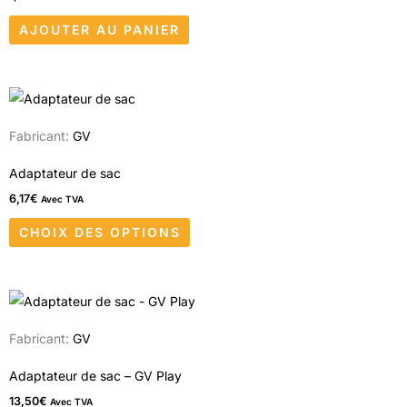
AJOUTER AU PANIER
Ce
produit
Fabricant:
GV
a
plusieurs
Adaptateur de sac
variations.
6,17
€
Avec TVA
Les
CHOIX DES OPTIONS
options
peuvent
être
choisies
sur
Fabricant:
GV
la
Adaptateur de sac – GV Play
page
13,50
€
Avec TVA
du