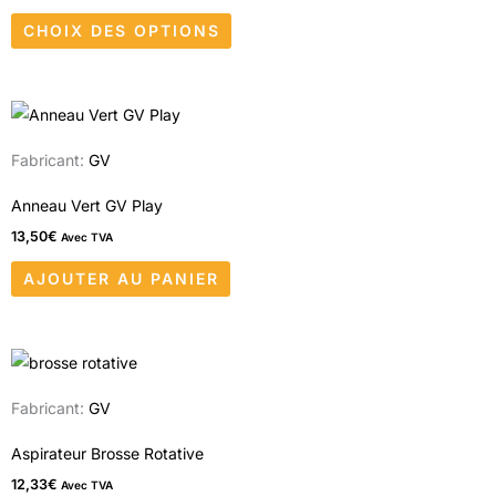
Les
CHOIX DES OPTIONS
options
peuvent
être
choisies
sur
Fabricant:
GV
la
Anneau Vert GV Play
page
13,50
€
Avec TVA
du
produit
AJOUTER AU PANIER
Fabricant:
GV
Aspirateur Brosse Rotative
12,33
€
Avec TVA