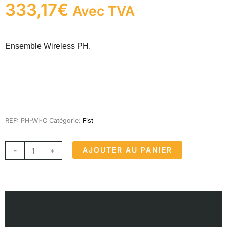
333,17
€
Avec TVA
Ensemble Wireless PH.
REF:
PH-WI-C
Catégorie:
Fist
quantité
AJOUTER AU PANIER
-
+
de
Ensemble
Wireless
PH
Description
Informations complémentaires