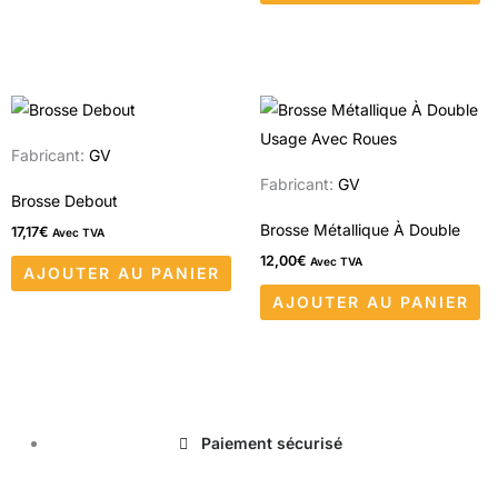
être
choisies
sur
la
page
Fabricant:
GV
du
Fabricant:
GV
produit
Brosse Debout
Brosse Métallique À Double
17,17
€
Avec TVA
12,00
€
Avec TVA
AJOUTER AU PANIER
AJOUTER AU PANIER
Paiement sécurisé