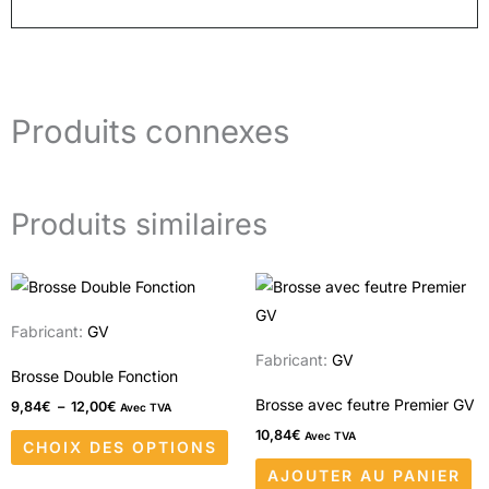
Produits connexes
Produits similaires
Plage
Ce
de
produit
prix :
Fabricant:
GV
9,84€
a
à
Fabricant:
GV
12,00€
plusieurs
Brosse Double Fonction
variations.
Brosse avec feutre Premier GV
9,84
€
–
12,00
€
Avec TVA
Les
10,84
€
Avec TVA
CHOIX DES OPTIONS
options
AJOUTER AU PANIER
peuvent