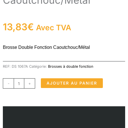
Caoutchouc/Métal
13,83
€
Avec TVA
Brosse Double Fonction Caoutchouc/Métal
REF:
DS 1067A
Catégorie:
Brosses à double fonction
quantité
AJOUTER AU PANIER
-
+
de
Brosse
Double
Fonction
Description
Caoutchouc/Métal
Informations complémentaires