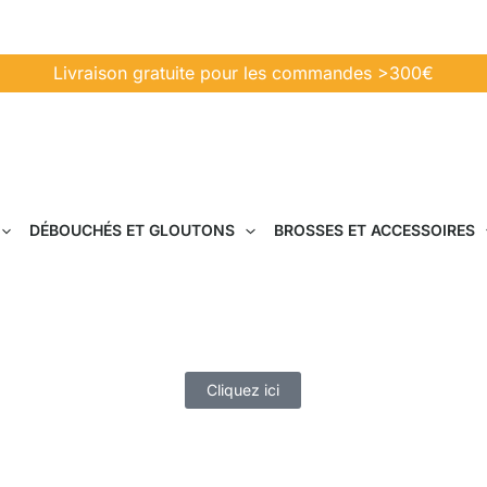
Livraison gratuite pour les commandes >300€
DÉBOUCHÉS ET GLOUTONS
BROSSES ET ACCESSOIRES
DOMEL en Le Mans
 DOMEL dans Le Mans garantissent la qualité, la tec
Cliquez ici