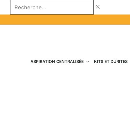
Aller
Recherche...
au
contenu
ASPIRATION CENTRALISÉE
KITS ET DURITES
Les meilleurs produits