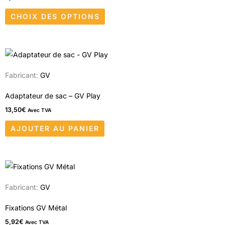
Les
CHOIX DES OPTIONS
options
peuvent
être
choisies
sur
Fabricant:
GV
la
Adaptateur de sac – GV Play
page
13,50
€
Avec TVA
du
produit
AJOUTER AU PANIER
Fabricant:
GV
Fixations GV Métal
5,92
€
Avec TVA