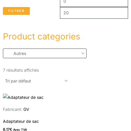
FILTRER
Product categories
7 résultats affichés
Ce
produit
Fabricant:
GV
a
plusieurs
Adaptateur de sac
variations.
6,17
€
Avec TVA