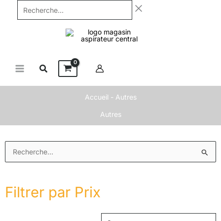
Aller
Recherche...
au
contenu
Accueil
-
Autres
Autres
Prix
P
Rechercher :
min
m
Filtrer par Prix