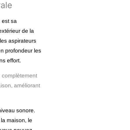
rale
e est sa
xtérieur de la
 les aspirateurs
en profondeur les
s effort
.
e complètement
aison, améliorant
 niveau sonore.
 la maison, le