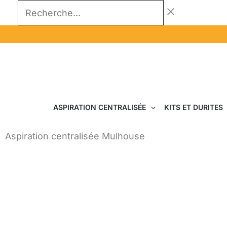
Aller
Recherche...
au
contenu
ASPIRATION CENTRALISÉE
KITS ET DURITES
Aspiration centralisée Mulhouse