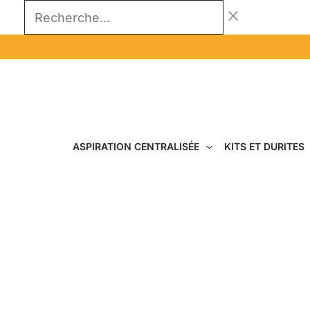
Aller
Recherche...
au
contenu
ASPIRATION CENTRALISÉE
KITS ET DURITES
L'aspiration centrale 