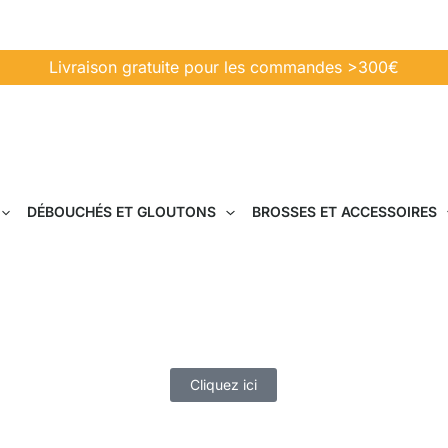
Livraison gratuite pour les commandes >300€
DÉBOUCHÉS ET GLOUTONS
BROSSES ET ACCESSOIRES
Aspiration centrale
est un système de nettoyage de maison très pratiqu
avantages.
Cliquez ici