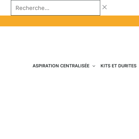
Aller
Recherche...
au
contenu
ASPIRATION CENTRALISÉE
KITS ET DURITES
Découvrez l'efficacité e