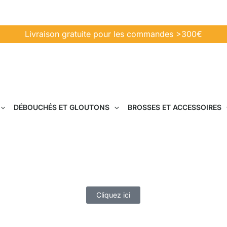
Livraison gratuite pour les commandes >300€
DÉBOUCHÉS ET GLOUTONS
BROSSES ET ACCESSOIRES
Aspirateurs Centraux et Accessoires Lille
t le confort des aspirateurs centraux et accessoires 
optimal et silencieux.
Cliquez ici