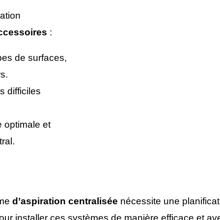
ation
ccessoires
:
pes de surfaces,
s.
 difficiles
 optimale et
ral.
ème
d’
aspiration centralisée
nécessite une planificat
pour installer ces systèmes de manière efficace et a