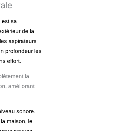
rale
e est sa
xtérieur de la
 les aspirateurs
en profondeur les
s effort
.
lètement la
son, améliorant
 niveau sonore.
 la maison, le